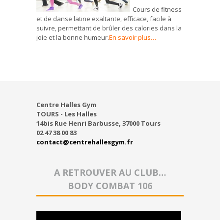
Cours de fitness
et de danse latine exaltante, efficace, facile à
suivre,
permettant de brûler des calories dans la
joie et la bonne humeur.
En savoir plus…
Centre Halles Gym
TOURS - Les Halles
14bis Rue Henri Barbusse, 37000 Tours
02 47 38 00 83
contact@centrehallesgym.fr
A RETROUVER AU CLUB…
BODY COMBAT 106